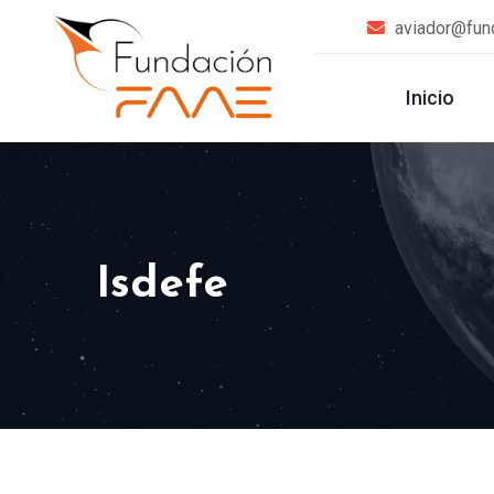
aviador@fun
Inicio
Isdefe