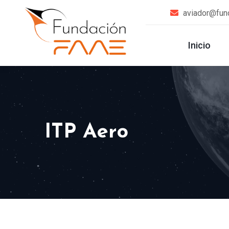
aviador@fun
Inicio
ITP Aero