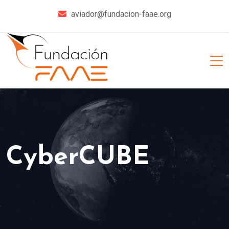
aviador@fundacion-faae.org
CyberCUBE