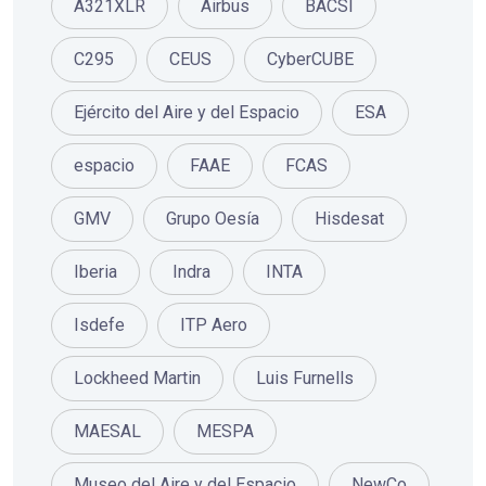
A321XLR
Airbus
BACSI
C295
CEUS
CyberCUBE
Ejército del Aire y del Espacio
ESA
espacio
FAAE
FCAS
GMV
Grupo Oesía
Hisdesat
Iberia
Indra
INTA
Isdefe
ITP Aero
Lockheed Martin
Luis Furnells
MAESAL
MESPA
Museo del Aire y del Espacio
NewCo