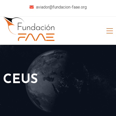
aviador@fundacion-faae.org
CEUS