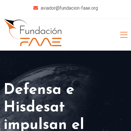
aviador@fundacion-faae.org
Defensa e
Hisdesat
impulsan el