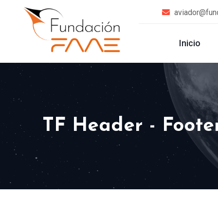
aviador@fun
Inicio
TF Header - Foote