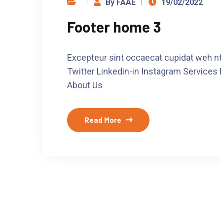
By FAAE
19/02/2022
Footer home 3
Excepteur sint occaecat cupidat weh nt
Twitter Linkedin-in Instagram Services
About Us
Read More