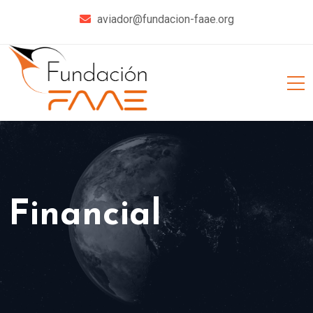
aviador@fundacion-faae.org
Financial